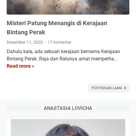
S
k
i
Misteri Patung Menangis di Kerajaan
z
o
Bintang Perak
f
Desember 11, 2020
17 komentar
r
Dahulu kala, ada sebuah kerajaan bernama Kerajaan
e
Bintang Perak. Raja dan Ratunya amat memperha…
n
M
Read more »
i
i
a
s
I
t
n
POSTINGAN LAMA
e
d
r
o
ANASTASIA LOVICHA
i
n
P
e
a
s
t
i