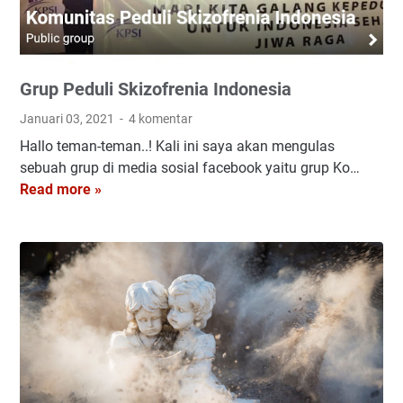
Grup Peduli Skizofrenia Indonesia
Januari 03, 2021
4 komentar
Hallo teman-teman..! Kali ini saya akan mengulas
sebuah grup di media sosial facebook yaitu grup Ko…
G
Read more »
r
u
p
P
e
d
u
l
i